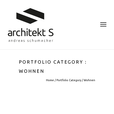
PORTFOLIO CATEGORY :
WOHNEN
Home
/ Portfolio Category /
Wohnen